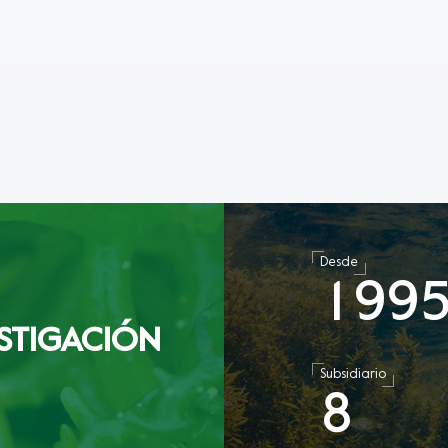
Desde
1
9
9
STIGACIÓN
Subsidiario
8