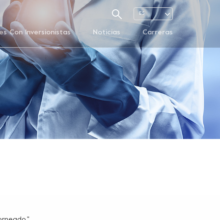
ES
es Con Inversionistas
Noticias
Carreras
orneado."