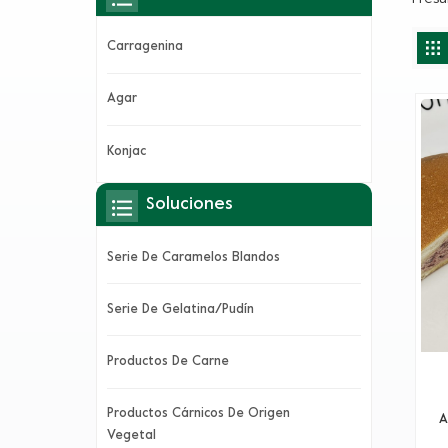
Carragenina
Agar
Konjac
Soluciones
Serie De Caramelos Blandos
Serie De Gelatina/pudín
Productos De Carne
Productos Cárnicos De Origen
na
A
Vegetal
vis