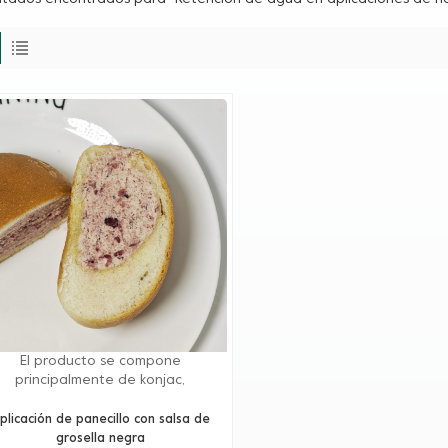
El producto se compone
principalmente de konjac,
carragenina y otros coloides
turales con efecto sinérgico, alta
plicación de panecillo con salsa de
cosidad, rendimiento de alto costo
grosella negra