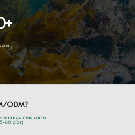
0
+
dores
OEM/ODM?
 entrega más corto
45~60 días)