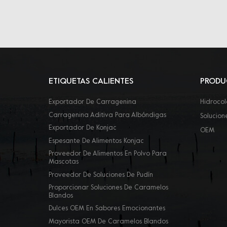
ETIQUETAS CALIENTES
PRODU
Exportador De Carragenina
Hidrocol
Carragenina Aditiva Para Albóndigas
Solucion
Exportador De Konjac
OEM
Espesante De Alimentos Konjac
Proveedor De Alimentos En Polvo Para
Mascotas
Proveedor De Soluciones De Pudín
Proporcionar Soluciones De Caramelos
Blandos
Dulces OEM En Sabores Emocionantes
Mayorista OEM De Caramelos Blandos