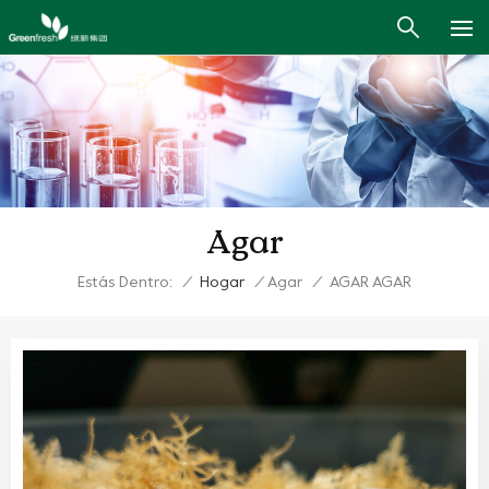
Agar
Estás Dentro:
/
Hogar
/
Agar
/
AGAR AGAR