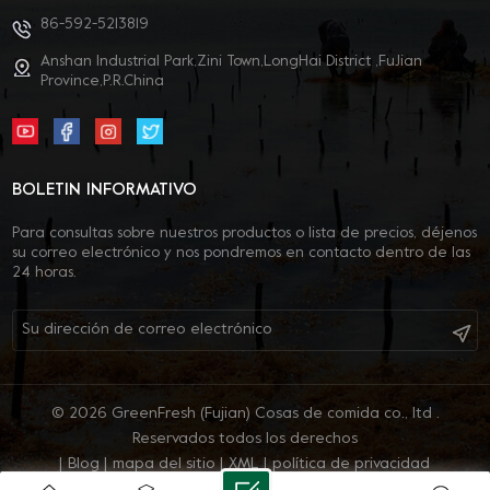
86-592-5213819
Anshan Industrial Park,Zini Town,LongHai District ,FuJian
Province,P.R.China
BOLETIN INFORMATIVO
Para consultas sobre nuestros productos o lista de precios, déjenos
su correo electrónico y nos pondremos en contacto dentro de las
24 horas.
© 2026 GreenFresh (Fujian) Cosas de comida co., ltd .
Reservados todos los derechos
|
Blog
|
mapa del sitio
|
XML
|
política de privacidad
IPv6 RED SOPORTADA