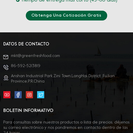
Tiempo de entrega más corto (45~60 días)
Obtenga Una Cotización Gratis
DATOS DE CONTACTO
mkt@greenfreshfood.com
86-592-5213819
Anshan Industrial Park,Zini Town,LongHai District ,FuJian
Province,P.R.China
BOLETIN INFORMATIVO
Para consultas sobre nuestros productos o lista de precios, déjenos
su correo electrónico y nos pondremos en contacto dentro de las