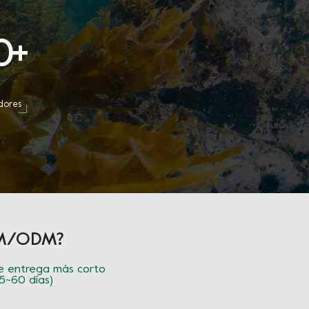
0
+
dores
OEM/ODM?
 entrega más corto
45~60 días)