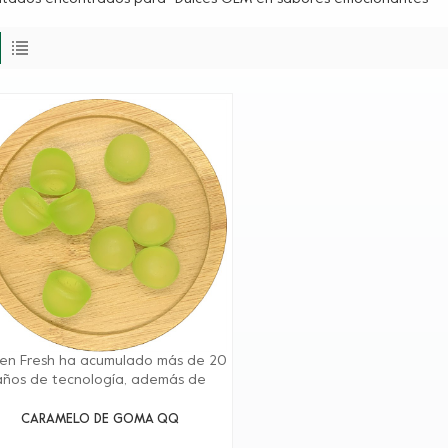
en Fresh ha acumulado más de 20
años de tecnología, además de
proporcionar productos de alta
lidad, Greenfresh Group también
CARAMELO DE GOMA QQ
inda soporte técnico en el sitio a