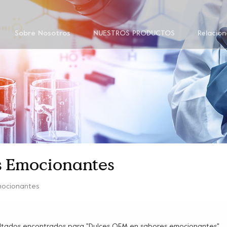
Sobre Nosotros
NUESTROS PRODUCTOS
Relacion
s Emocionantes
mocionantes
sultados encontrados para "Dulces OEM en sabores emocionantes"