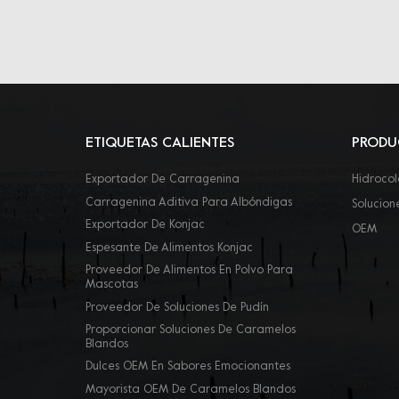
ETIQUETAS CALIENTES
PRODU
Exportador De Carragenina
Hidrocol
Carragenina Aditiva Para Albóndigas
Solucion
Exportador De Konjac
OEM
Espesante De Alimentos Konjac
Proveedor De Alimentos En Polvo Para
Mascotas
Proveedor De Soluciones De Pudín
Proporcionar Soluciones De Caramelos
Blandos
Dulces OEM En Sabores Emocionantes
Mayorista OEM De Caramelos Blandos