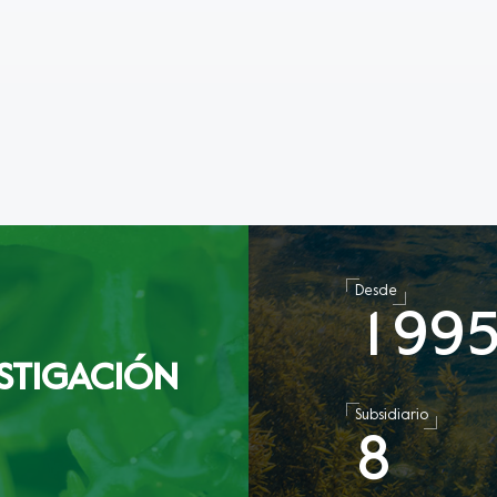
Desde
1
9
9
STIGACIÓN
Subsidiario
8