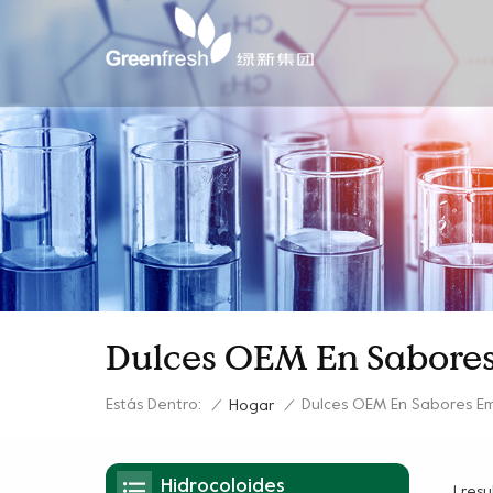
Dulces OEM En Sabore
Estás Dentro:
Dulces OEM En Sabores E
/
Hogar
/
Hidrocoloides
1 re