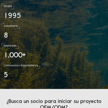
Desde
1
9
9
5
Subsidiario
8
Empleado
1
0
0
0
,
+
Continentes Exportadores
5
¿Busca un socio para iniciar su proyecto
OEM/ODM?