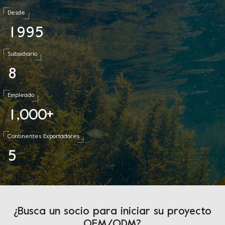
Desde
1
9
9
5
Subsidiario
8
Empleado
1
0
0
0
,
+
Continentes Exportadores
5
¿Busca un socio para iniciar su proyecto
OEM/ODM?