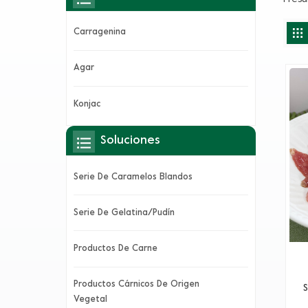
Carragenina
Agar
Konjac
Soluciones
Serie De Caramelos Blandos
Serie De Gelatina/pudín
Productos De Carne
Productos Cárnicos De Origen
na
S
Vegetal
vis