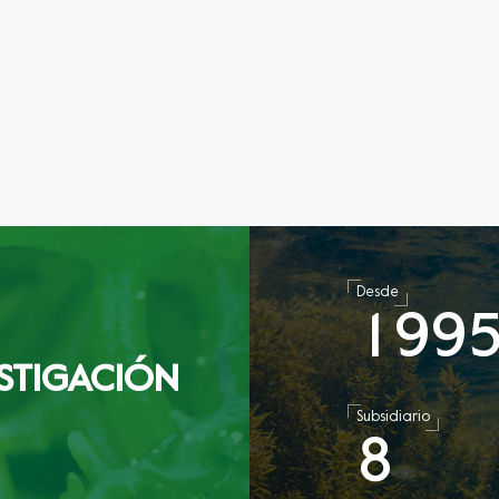
Desde
1
9
9
STIGACIÓN
Subsidiario
8