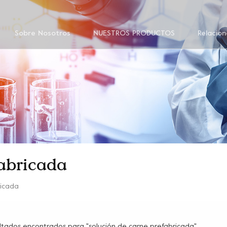
Sobre Nosotros
NUESTROS PRODUCTOS
Relacion
fabricada
ricada
ultados encontrados para "solución de carne prefabricada"