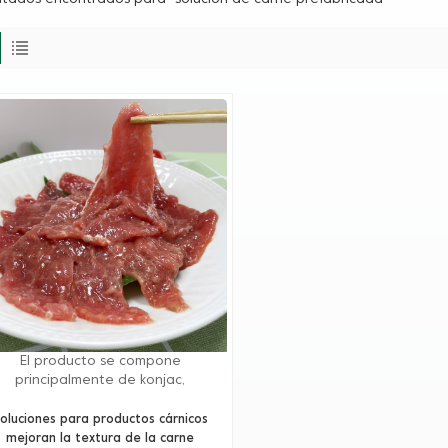
El producto se compone
principalmente de konjac,
carragenina y otros coloides
turales con efecto sinérgico, alta
oluciones para productos cárnicos
cosidad, rendimiento de alto costo
mejoran la textura de la carne