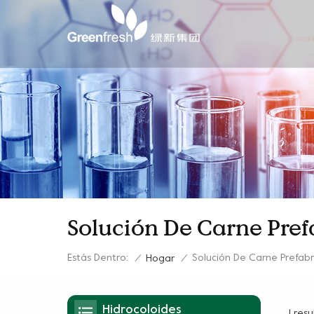
Solución De Carne Pre
Estás Dentro:
Solución De Carne Prefab
/
Hogar
/
Hidrocoloides
1 res