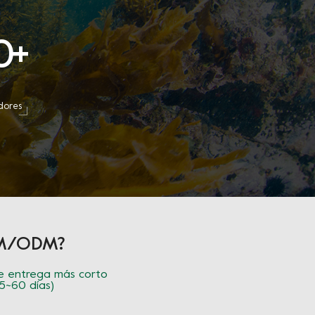
0
+
dores
OEM/ODM?
 entrega más corto
45~60 días)