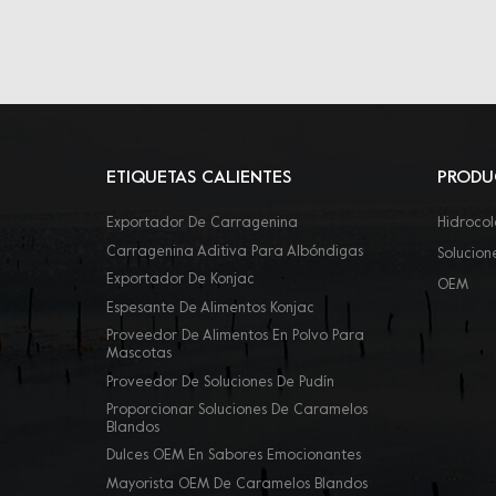
ETIQUETAS CALIENTES
PRODU
Exportador De Carragenina
Hidrocol
Carragenina Aditiva Para Albóndigas
Solucion
Exportador De Konjac
OEM
Espesante De Alimentos Konjac
Proveedor De Alimentos En Polvo Para
Mascotas
Proveedor De Soluciones De Pudín
Proporcionar Soluciones De Caramelos
Blandos
Dulces OEM En Sabores Emocionantes
Mayorista OEM De Caramelos Blandos