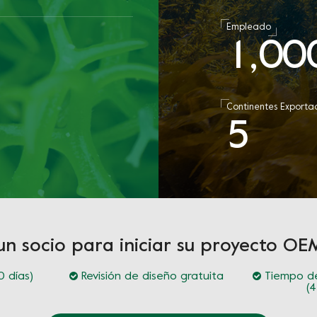
Empleado
1
0
0
,
a
Continentes Exporta
5
un socio para iniciar su proyecto 
 días)
Revisión de diseño gratuita
Tiempo de
(