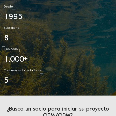
Desde
1
9
9
5
Subsidiario
8
Empleado
1
0
0
0
,
+
Continentes Exportadores
5
¿Busca un socio para iniciar su proyecto
OEM/ODM?