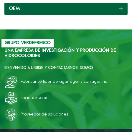
proteína de carne,
OEM
proteína de soya, almidón
y otros ingredientes, lo
que puede inhibir la
precipitación de grasa y
goma en la carne picada
enlatada, mejorar la
GRUPO VERDEFRESCO
capacidad de corte y la
UNA EMPRESA DE INVESTIGACIÓN Y PRODUCCIÓN DE
HIDROCOLOIDES
textura.
BIENVENIDO A UNIRSE Y CONTACTARNOS, SOMOS:
Fabricante líder de agar agar y carragenina
socio de valor
Proveedor de soluciones