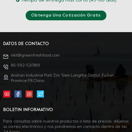
Tiempo de entrega más corto (45~60 días)
Obtenga Una Cotización Gratis
DATOS DE CONTACTO
mkt@greenfreshfood.com
86-592-5213819
Anshan Industrial Park,Zini Town,LongHai District ,FuJian
Province,P.R.China
BOLETIN INFORMATIVO
Para consultas sobre nuestros productos o lista de precios, déjenos
su correo electrónico y nos pondremos en contacto dentro de las