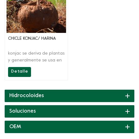
CHICLE KONJAC/ HARINA
konjac se deriva de plantas
y generalmente se usa en
productos alimenticioss
Detalle
como sustitutos
vegetarianos y de la carne,
productos lácteos,
bebidas, fideos, jaleas,
Hidrocoloides
pudines, postres y
productos cárnicos.
Soluciones
OEM