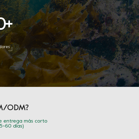
0
+
dores
OEM/ODM?
 entrega más corto
45~60 días)