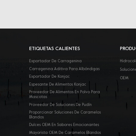
ETIQUETAS CALIENTES
PRODU
Exportador De Carragenina
Hidrocol
Carragenina Aditiva Para Albóndigas
Solucion
Exportador De Konjac
OEM
Espesante De Alimentos Konjac
Proveedor De Alimentos En Polvo Para
Mascotas
Proveedor De Soluciones De Pudín
Proporcionar Soluciones De Caramelos
Blandos
Dulces OEM En Sabores Emocionantes
Mayorista OEM De Caramelos Blandos