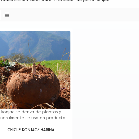
konjac se deriva de plantas y
neralmente se usa en productos
alimenticioss como sustitutos
vegetarianos y de la carne,
CHICLE KONJAC/ HARINA
oductos lácteos, bebidas, fideos,