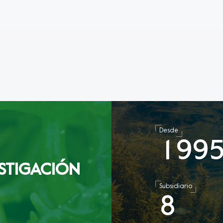
Desde
1
9
9
STIGACIÓN
Subsidiario
8