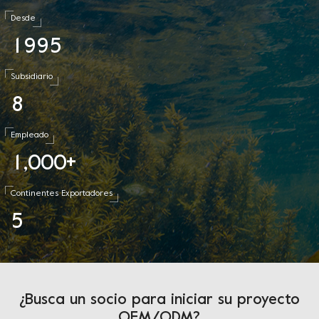
Desde
1
9
9
5
Subsidiario
8
Empleado
1
0
0
0
,
+
Continentes Exportadores
5
¿Busca un socio para iniciar su proyecto
OEM/ODM?