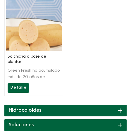
Salchicha a base de
plantas
Green Fresh ha acumulado
más de 20 años de
tecnología, además de
Detalle
proporcionar productos de
alta calidad, Greenfresh
Group también brinda
soporte técnico en el sitio
Hidrocoloides
a nuestros clientes, desde
recetas hasta productos
Soluciones
finales.Siempre estamos