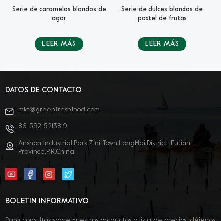
es
Serie de caramelos blandos de
Serie de dulces blandos de
agar
pastel de frutas
LEER MÁS
LEER MÁS
DATOS DE CONTACTO
mkt@greenfreshfood.com
86-592-5213819
Anshan Industrial Park,Zini Town,LongHai District ,FuJian
Province,P.R.China
BOLETIN INFORMATIVO
Para consultas sobre nuestros productos o lista de precios, déjenos