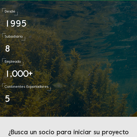
Desde
1
9
9
5
Subsidiario
8
Empleado
1
0
0
0
,
+
Continentes Exportadores
5
¿Busca un socio para iniciar su proyecto