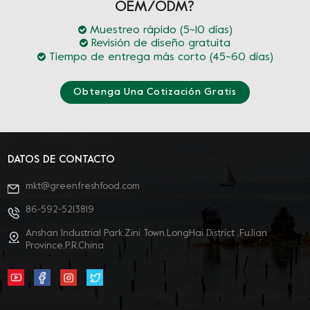
OEM/ODM?
Muestreo rápido (5~10 días)
Revisión de diseño gratuita
Tiempo de entrega más corto (45~60 días)
Obtenga Una Cotización Gratis
DATOS DE CONTACTO
mkt@greenfreshfood.com
86-592-5213819
Anshan Industrial Park,Zini Town,LongHai District ,FuJian
Province,P.R.China