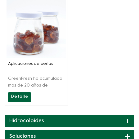
Aplicaciones de perlas
GreenFresh ha acumulado
más de 20 años de
tecnología, además de
Detalle
brindar productos de alta
calidad, Green Fresh
Group también brinda
soporte técnico in situ a
Hidrocoloides
nuestros clientes, desde
recetas hasta productos
Soluciones