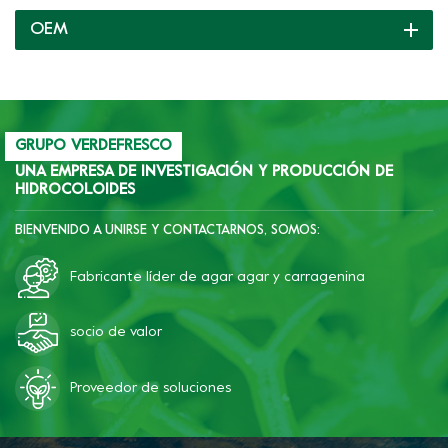
proteína de soja, almidón y
OEM
otros ingredientes, lo que
puede mejorar la dureza,
elasticidad y fragilidad de
la salchicha, y mejorar
Resistencia al deshielo y
congelación del almidón.
GRUPO VERDEFRESCO
UNA EMPRESA DE INVESTIGACIÓN Y PRODUCCIÓN DE
HIDROCOLOIDES
BIENVENIDO A UNIRSE Y CONTACTARNOS, SOMOS:
Fabricante líder de agar agar y carragenina
socio de valor
Proveedor de soluciones