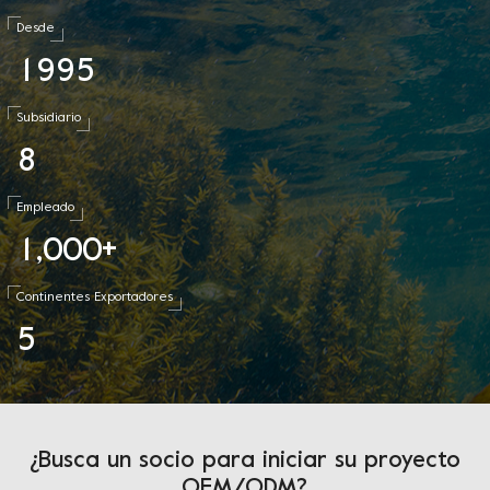
Desde
1
9
9
5
Subsidiario
8
Empleado
1
0
0
0
,
+
Continentes Exportadores
5
¿Busca un socio para iniciar su proyecto
OEM/ODM?