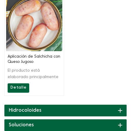
Aplicación de Salchicha con
Queso Jugoso
El producto está
elaborado principalmente
a partir de carragenano y
Detalle
otros coloides naturales
con efecto sinérgico. Tiene
las funciones de
gelificación, espesamiento,
Hidrocoloides
emulsificación y retención
de agua, tiene una fuerte
Soluciones
capacidad de unión con