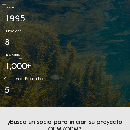
Desde
1
9
9
5
Subsidiario
8
Empleado
1
0
0
0
,
+
Continentes Exportadores
5
¿Busca un socio para iniciar su proyecto
OEM/ODM?