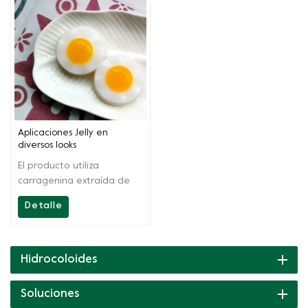
Aplicaciones Jelly en
diversos looks
El producto utiliza
carragenina extraída de
forma natural, agar agar y
Detalle
harina de konjac, etc.,
como principales materias
primas. Mediante
extracción y mezcla
Hidrocoloides
científicas, la solución es
fácil de operar. Se puede
Soluciones
utilizar para producir