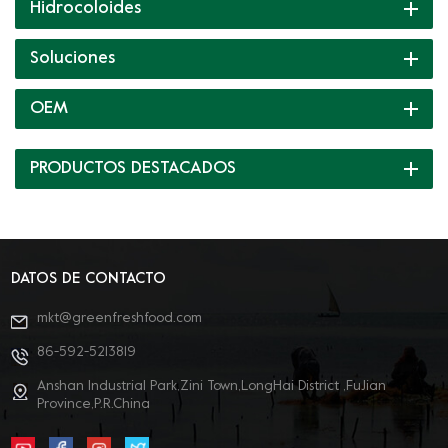
Hidrocoloides
Soluciones
OEM
PRODUCTOS DESTACADOS
DATOS DE CONTACTO
mkt@greenfreshfood.com
86-592-5213819
Anshan Industrial Park,Zini Town,LongHai District ,FuJian
Province,P.R.China