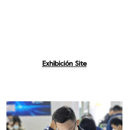
Exhibición
S
ite