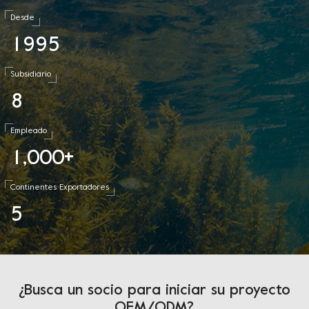
Desde
1
9
9
5
Subsidiario
8
Empleado
1
0
0
0
,
+
Continentes Exportadores
5
¿Busca un socio para iniciar su proyecto
OEM/ODM?