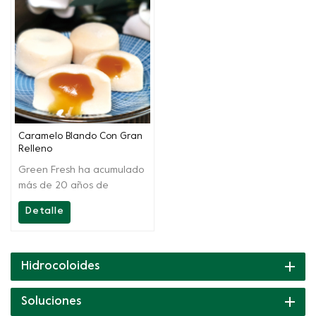
Caramelo Blando Con Gran
Relleno
Green Fresh ha acumulado
más de 20 años de
tecnología, además de
Detalle
proporcionar productos de
alta calidad, Greenfresh
Group también brinda
soporte técnico en el sitio
Hidrocoloides
a nuestros clientes, desde
recetas hasta productos
Soluciones
finales. Siempre estamos