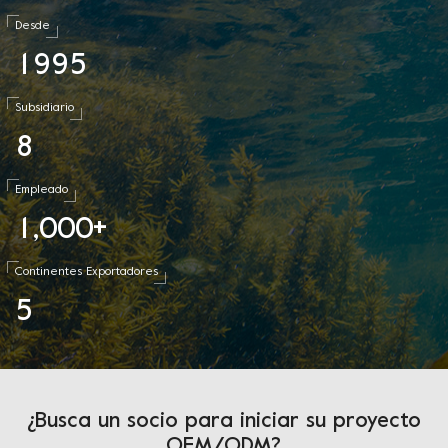
Desde
1
9
9
5
Subsidiario
8
Empleado
1
0
0
0
,
+
Continentes Exportadores
5
¿Busca un socio para iniciar su proyecto
OEM/ODM?