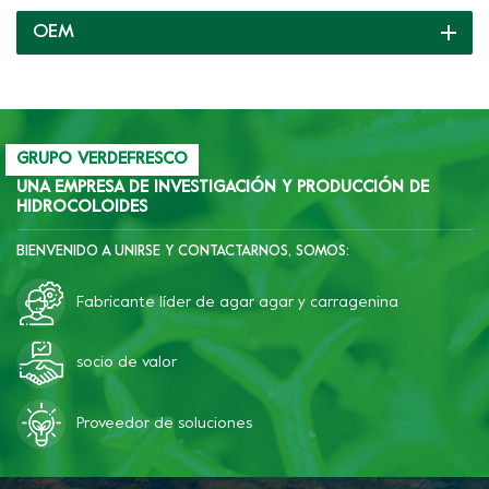
gelatina de doble capa y
OEM
una variedad de texturas
como masticable, suave
crujiente, suave o que se
derrite en la boca.
GRUPO VERDEFRESCO
UNA EMPRESA DE INVESTIGACIÓN Y PRODUCCIÓN DE
HIDROCOLOIDES
BIENVENIDO A UNIRSE Y CONTACTARNOS, SOMOS:
Fabricante líder de agar agar y carragenina
socio de valor
Proveedor de soluciones