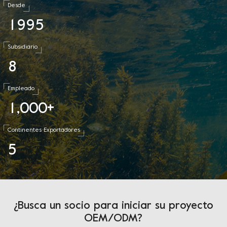
Desde
1
9
9
5
Subsidiario
8
Empleado
1
0
0
0
,
+
Continentes Exportadores
5
¿Busca un socio para iniciar su proyecto
OEM/ODM?