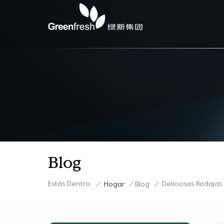
Blog
Estás Dentro:
Deliciosas Rodaja
/
Hogar
/
Blog
/