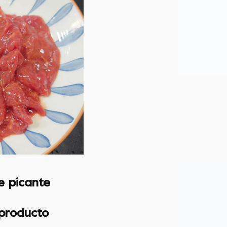
 picante
 producto