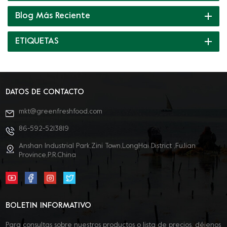
producto ·textura elástica ·sin azúcar, reducir el carga en el
Blog Más Reciente
estomago ·10% de contenido de péptido de colágeno. ·20 g
por barra de gelatina, 2-3 barras de gelatina pueden cubrir la
ETIQUETAS
ingesta diaria En el hora del té de la tarde ¿Cómo puede un
taza de ¿El té será suficiente? Será mejor con un Aplicación de
jalea funcional de verde fresco ¡Más aplicaciones están
esperando su consulta! Bienvenido a contactarnos ~
DATOS DE CONTACTO
mkt@greenfreshfood.com
86-592-5213819
Anshan Industrial Park,Zini Town,LongHai District ,FuJian
Province,P.R.China
BOLETIN INFORMATIVO
Para consultas sobre nuestros productos o lista de precios, déjenos